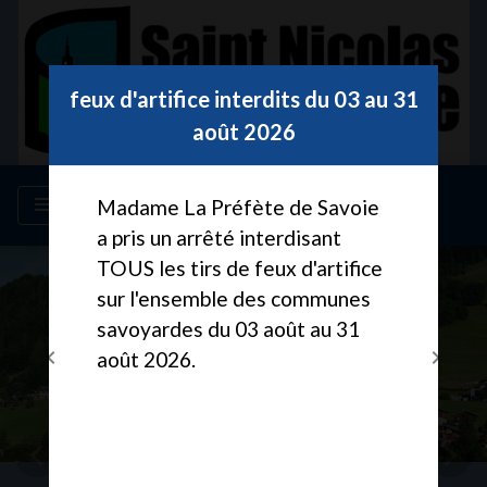
Modal d'informations
feux d'artifice interdits du 03 au 31
août 2026
menu
Madame La Préfète de Savoie
a pris un arrêté interdisant
TOUS les tirs de feux d'artifice
sur l'ensemble des communes
savoyardes du 03 août au 31
chevron_left
chevron_right
août 2026.
Previous
Next
chevron_left
chevron_right
Previous
Nex